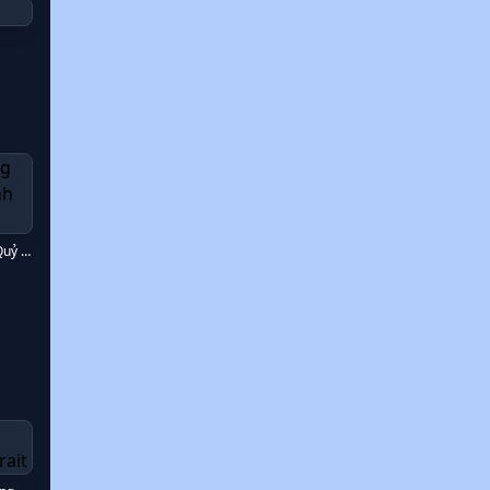
Techplay Fishing Bạch Quỷ Đà Hành Portrait