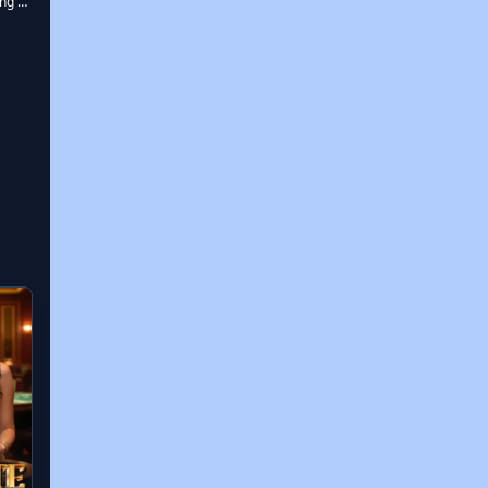
Qtech Bắn Cá Khủng Long Portrait