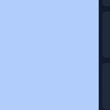
29/06
29/06
29/06
29/06
29/06
29/06
29/06
29/06
29/06
29/06
29/06