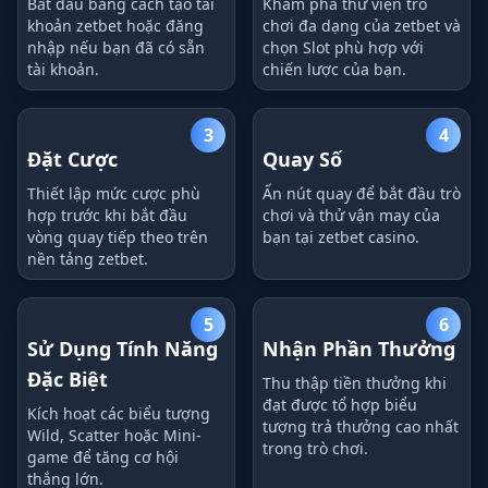
Bắt đầu bằng cách tạo tài
Khám phá thư viện trò
khoản zetbet hoặc đăng
chơi đa dạng của zetbet và
nhập nếu bạn đã có sẵn
chọn Slot phù hợp với
tài khoản.
chiến lược của bạn.
3
4
Đặt Cược
Quay Số
Thiết lập mức cược phù
Ấn nút quay để bắt đầu trò
hợp trước khi bắt đầu
chơi và thử vận may của
vòng quay tiếp theo trên
bạn tại zetbet casino.
nền tảng zetbet.
5
6
Sử Dụng Tính Năng
Nhận Phần Thưởng
Đặc Biệt
Thu thập tiền thưởng khi
đạt được tổ hợp biểu
Kích hoạt các biểu tượng
tượng trả thưởng cao nhất
Wild, Scatter hoặc Mini-
trong trò chơi.
game để tăng cơ hội
thắng lớn.