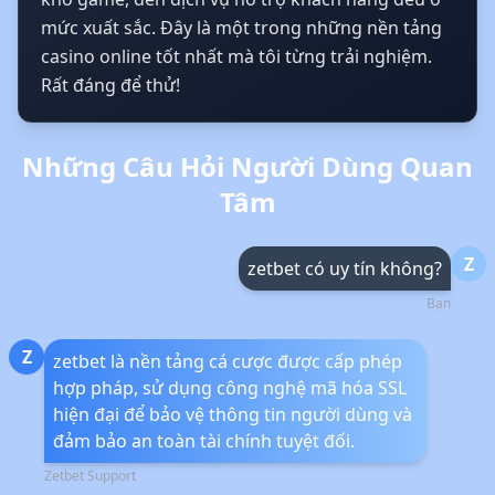
mức xuất sắc. Đây là một trong những nền tảng
casino online tốt nhất mà tôi từng trải nghiệm.
Rất đáng để thử!
Những Câu Hỏi Người Dùng Quan
Tâm
Z
zetbet có uy tín không?
Bạn
Z
zetbet là nền tảng cá cược được cấp phép
hợp pháp, sử dụng công nghệ mã hóa SSL
hiện đại để bảo vệ thông tin người dùng và
đảm bảo an toàn tài chính tuyệt đối.
Zetbet Support