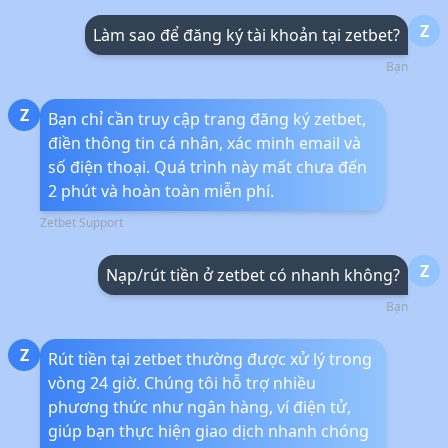
Z
Làm sao để đăng ký tài khoản tại zetbet?
Bạn
Z
Bạn chỉ cần truy cập trang đăng ký zetbet,
điền thông tin cá nhân, xác minh email và
số điện thoại. Quá trình này mất chưa đến
2 phút và hoàn toàn miễn phí.
Zetbet Support
Z
Nạp/rút tiền ở zetbet có nhanh không?
Bạn
Z
Rút tiền tại zetbet thường được xử lý trong
vòng 24 giờ. Chúng tôi hỗ trợ nhiều
phương thức như ngân hàng, ví điện tử,
giúp bạn thực hiện giao dịch nhanh chóng