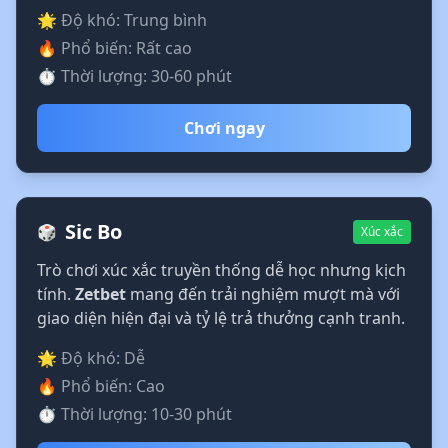
🌟 Độ khó: Trung bình
🔥 Phổ biến: Rất cao
⏱ Thời lượng: 30-60 phút
Chơi ngay
Sic Bo
🎲
Xúc xắc
Trò chơi xúc xắc truyền thống dễ học nhưng kịch
tính.
Zetbet
mang đến trải nghiệm mượt mà với
giao diện hiện đại và tỷ lệ trả thưởng cạnh tranh.
🌟 Độ khó: Dễ
🔥 Phổ biến: Cao
⏱ Thời lượng: 10-30 phút