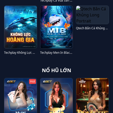
Techplay Cá Vua Săn Cá 1993 Portrait
Qtech Bắn Cá Khủng Long Portrait
Techplay Không Lực Hoàng Gia Portrait
Techplay Men In Black Portrait
NỔ HŨ LỚN
Hot