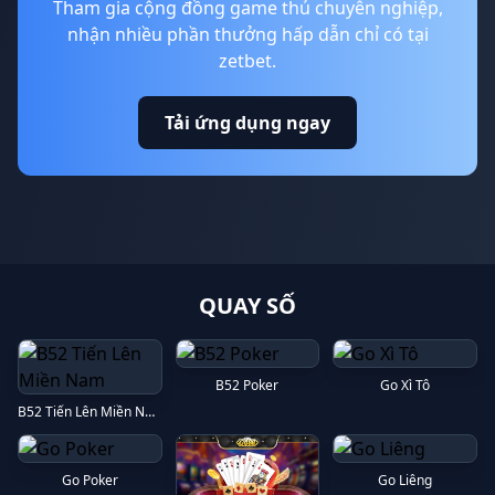
Tham gia cộng đồng game thủ chuyên nghiệp,
nhận nhiều phần thưởng hấp dẫn chỉ có tại
zetbet.
Tải ứng dụng ngay
QUAY SỐ
B52 Poker
Go Xì Tô
B52 Tiến Lên Miền Nam
Go Poker
Go Liêng