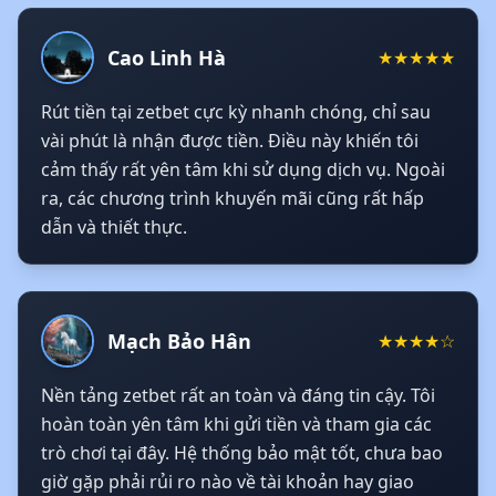
Cao Linh Hà
★
★
★
★
★
Rút tiền tại zetbet cực kỳ nhanh chóng, chỉ sau
vài phút là nhận được tiền. Điều này khiến tôi
cảm thấy rất yên tâm khi sử dụng dịch vụ. Ngoài
ra, các chương trình khuyến mãi cũng rất hấp
dẫn và thiết thực.
Mạch Bảo Hân
★
★
★
★
☆
Nền tảng zetbet rất an toàn và đáng tin cậy. Tôi
hoàn toàn yên tâm khi gửi tiền và tham gia các
trò chơi tại đây. Hệ thống bảo mật tốt, chưa bao
giờ gặp phải rủi ro nào về tài khoản hay giao