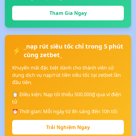
Tham Gia Ngay
_nạp rút siêu tốc chỉ trong 5 phút
⚡
cùng zetbet_
Khuyến mãi đặc biệt dành cho thành viên sử
dụng dịch vụ nạp/rút tiền siêu tốc tại zetbet lần
đầu tiên.
📋 Điều kiện: Nạp tối thiểu 500.000₫ qua ví điện
tử
⏰ Thời gian: Mỗi ngày từ 8h sáng đến 10h tối
Trải Nghiệm Ngay