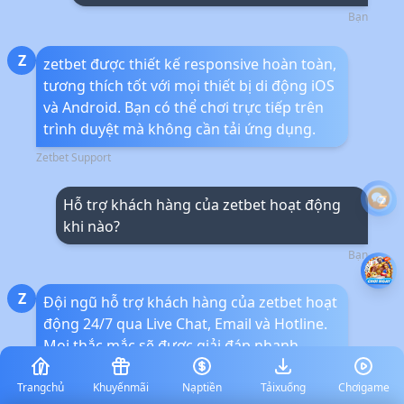
Bạn
Z
zetbet được thiết kế responsive hoàn toàn,
tương thích tốt với mọi thiết bị di động iOS
và Android. Bạn có thể chơi trực tiếp trên
trình duyệt mà không cần tải ứng dụng.
Zetbet Support
Z
Hỗ trợ khách hàng của zetbet hoạt động
khi nào?
Bạn
Z
Đội ngũ hỗ trợ khách hàng của zetbet hoạt
động 24/7 qua Live Chat, Email và Hotline.
Mọi thắc mắc sẽ được giải đáp nhanh
chóng và chuyên nghiệp bởi đội ngũ giàu
kinh nghiệm.
Trangchủ
Khuyếnmãi
Nạptiền
Tảixuống
Chơigame