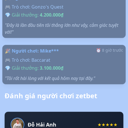
🎮 Trò chơi:
Gonzo's Quest
💎 Giải thưởng:
4.200.000₫
"Đây là lần đầu tiên tôi thắng lớn như vậy, cảm giác tuyệt
vời!"
⏰ 8 giờ trước
🎉 Người chơi: Mike***
🎮 Trò chơi:
Baccarat
💎 Giải thưởng:
3.100.000₫
"Tôi rất hài lòng với kết quả hôm nay tại đây."
Đánh giá người chơi zetbet
Đỗ Hải Anh
★
★
★
★
★