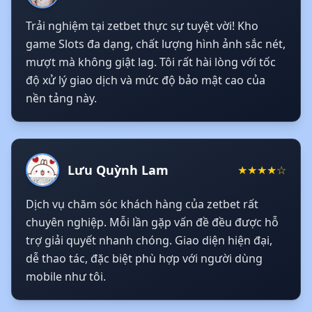
Trải nghiệm tại zetbet thực sự tuyệt vời! Kho
game Slots đa dạng, chất lượng hình ảnh sắc nét,
mượt mà không giật lag. Tôi rất hài lòng với tốc
độ xử lý giao dịch và mức độ bảo mật cao của
nền tảng này.
Lưu Quỳnh Lam
★
★
★
★
☆
Dịch vụ chăm sóc khách hàng của zetbet rất
chuyên nghiệp. Mỗi lần gặp vấn đề đều được hỗ
trợ giải quyết nhanh chóng. Giao diện hiện đại,
dễ thao tác, đặc biệt phù hợp với người dùng
mobile như tôi.