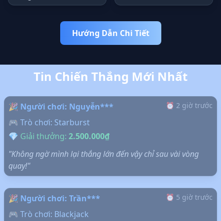
Hướng Dẫn Chi Tiết
Tin Chiến Thắng Mới Nhất
⏰ 2 giờ trước
🎉 Người chơi: Nguyễn***
🎮 Trò chơi:
Starburst
💎 Giải thưởng:
2.500.000₫
"Không ngờ mình lại thắng lớn đến vậy chỉ sau vài vòng
quay!"
⏰ 5 giờ trước
🎉 Người chơi: Trần***
🎮 Trò chơi:
Blackjack