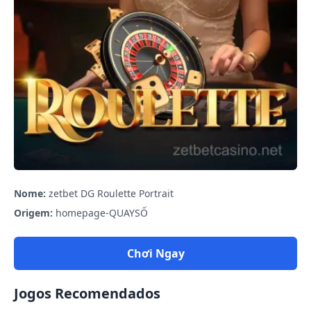
Nome:
zetbet DG Roulette Portrait
Origem:
homepage-QUAYSỐ
Chơi Ngay
Jogos Recomendados