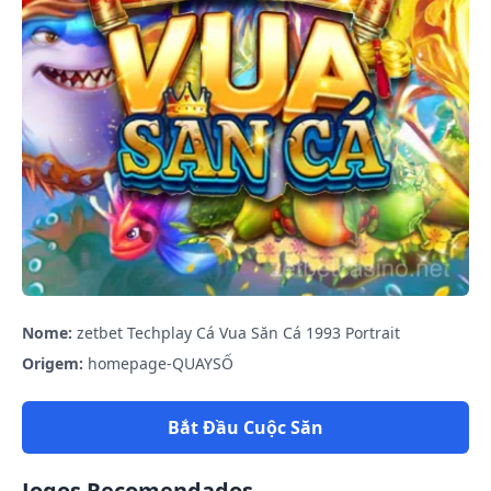
Nome:
zetbet Techplay Cá Vua Săn Cá 1993 Portrait
Origem:
homepage-QUAYSỐ
Bắt Đầu Cuộc Săn
Jogos Recomendados